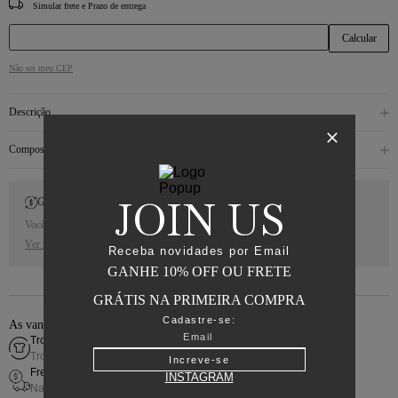
CEP
Não sei meu CEP
Descrição
Composição
JOIN US
Gift Back
Você receberá 10% de Cash Back para a sua próxima compra.
Ver regras
Receba novidades por Email
GANHE 10% OFF OU FRETE
GRÁTIS NA PRIMEIRA COMPRA
Cadastre-se:
As vantagens de comprar online
Troca fácil
Troca simples e rápida
Increve-se
Frete grátis
INSTAGRAM
Nas compras acima de R$800,00