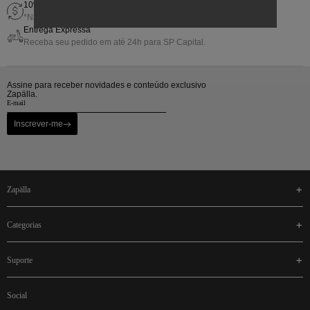
10% de Gift Back em sua próxima compra
*Não cumulativo com outras promoções.
Entrega Expressa
Receba seu pedido em até 24h para SP Capital.
Assine para receber novidades e conteúdo exclusivo
Zapälla.
Inscrever-me
zapälla
categorias
suporte
social