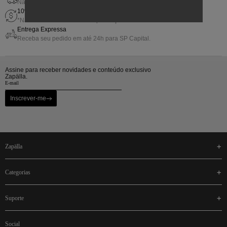
Nas compras acima de R$800,00
10% de Gift Back em sua próxima compra
*Não cumulativo com outras promoções.
Entrega Expressa
Receba seu pedido em até 24h para SP Capital.
Assine para receber novidades e conteúdo exclusivo
Zapälla.
Inscrever-me
zapälla
categorias
suporte
social