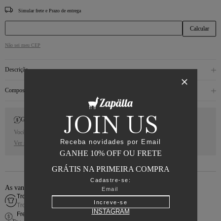
CEP
Não sei meu CEP
Descrição
Composição
JOIN US
Gift Back
Você receberá 10% de Cash Back para a sua próxima compra.
Receba novidades por Email
Ver regras
GANHE 10% OFF OU FRETE
GRÁTIS NA PRIMEIRA COMPRA
Cadastre-se:
As vantagens de comprar online
Troca fácil
Increve-se
Troca simples e rápida
INSTAGRAM
Frete grátis