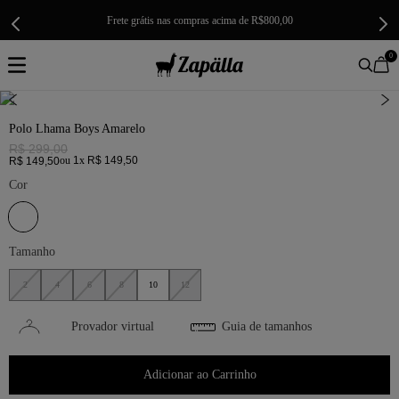
Frete grátis nas compras acima de R$800,00
0
Polo Lhama Boys Amarelo
R$
299
,
00
ou
1
x
R$
149
,
50
R$
149
,
50
Cor
Tamanho
2
4
6
8
10
12
Provador virtual
Guia de tamanhos
Adicionar ao Carrinho