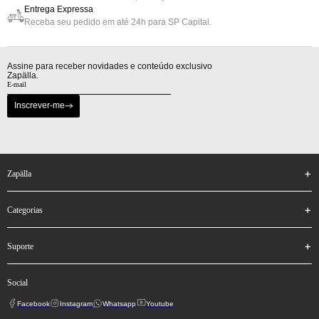
Entrega Expressa
Receba seu pedido em até 24h para SP Capital.
Assine para receber novidades e conteúdo exclusivo
Zapälla.
Inscrever-me
zapälla
categorias
suporte
social
Facebook
Instagram
Whatsapp
Youtube