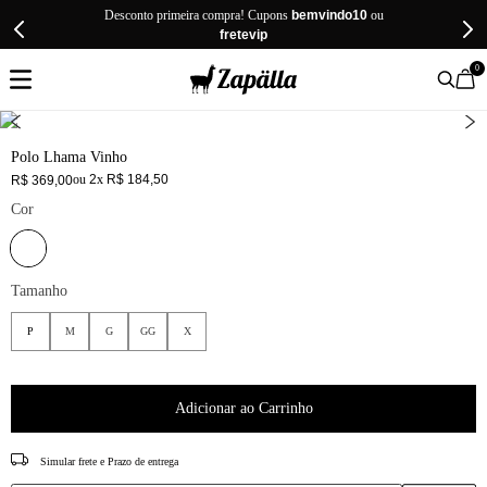
Desconto primeira compra! Cupons
bemvindo10
ou
fretevip
0
Polo Lhama Vinho
ou
2
x
R$
184
,
50
R$
369
,
00
Cor
Tamanho
P
M
G
GG
X
Adicionar ao Carrinho
CEP