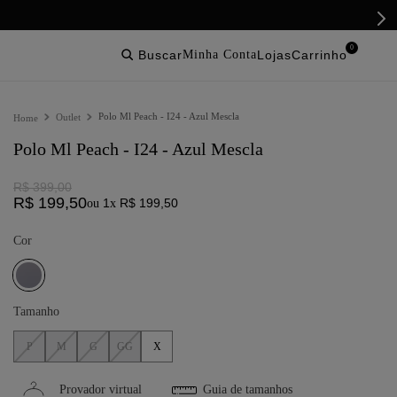
0
buscar
lojas
Polo Ml Peach - I24 - Azul Mescla
Outlet
Polo Ml Peach - I24 - Azul Mescla
R$
399
,
00
R$
199
,
50
1
R$
199
,
50
ou
x
Cor
Tamanho
P
M
G
GG
X
Provador virtual
Guia de tamanhos