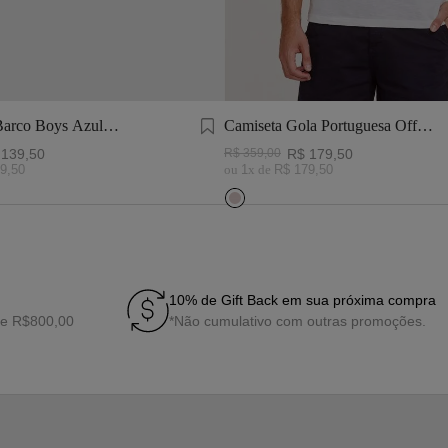
Barco Boys Azul
Camiseta Gola Portuguesa Off
ranco
White
139
,
50
R$
359
,
00
R$
179
,
50
9
,
50
ou
1
x de
R$
179
,
50
10% de Gift Back em sua próxima compra
de R$800,00
*Não cumulativo com outras promoções.