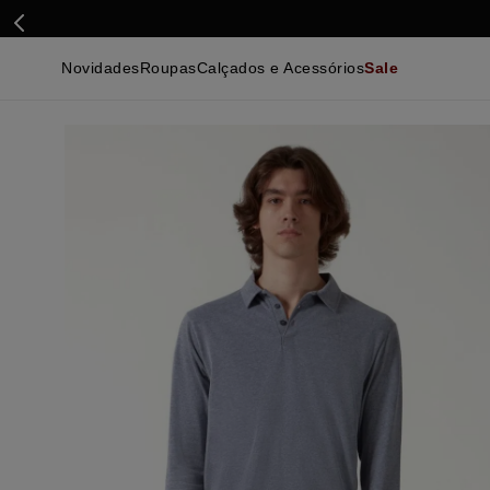
Novidades
Roupas
Calçados e Acessórios
Sale
Calçados
Essenciais
Calçados
Ca
Malhas e Casacos
Malhas e Casacos
Acessórios
Ca
Camisas
Camisas
Ver Tudo
Be
Calças
Polos
Be
Ver Tudo
Calças
Ca
Camisetas
Ma
Bermudas
Ca
Infantil
Po
Beachwear
Inf
Ver Tudo
Ve