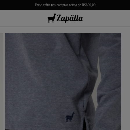
Frete grátis nas compras acima de R$800,00
misas
misetas
rmudas
achwear
lças
lhas e Casacos
lçados e Acessórios
los
antil
r Tudo