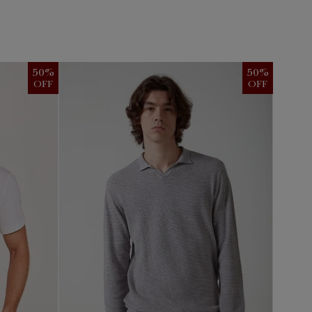
50
%
50
%
OFF
OFF