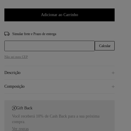
Adicionar ao Carrinho
CEP
Não sei meu CEP
Descrição
Composição
Gift Back
Você receberá 10% de Cash Back para a sua próxima
compra.
Ver regras