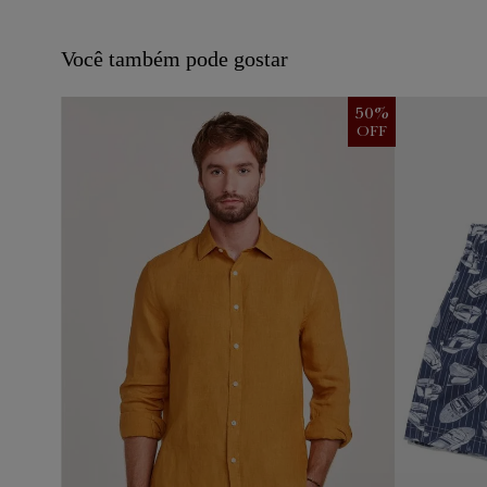
Você também pode gostar
50
%
50
%
OFF
OFF