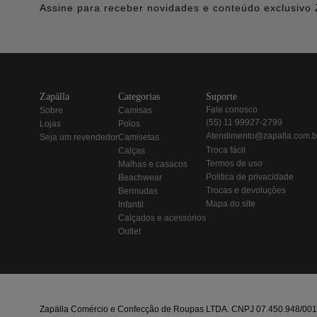
Assine para receber novidades e conteúdo exclusivo 
zapälla
categorias
suporte
fale conosco
sobre
camisas
(55) 11 99927-2799
lojas
polos
atendimento@zapalla.com.b
seja um revendedor
camisetas
troca fácil
calças
termos de uso
malhas e casacos
politica de privacidade
beachwear
trocas e devoluções
bermudas
mapa do site
infantil
calçados e acessórios
outlet
Zapälla Comércio e Confecção de Roupas LTDA. CNPJ 07.450.948/0013-