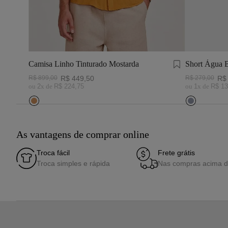
Camisa Linho Tinturado Mostarda
Short Água 
Marinho e B
R$
899
,
00
R$
449
,
50
R$
279
,
00
R$
ou
2
x de
R$
224
,
75
ou
1
x de
R$
13
As vantagens de comprar online
Troca fácil
Frete grátis
Troca simples e rápida
Nas compras acima 