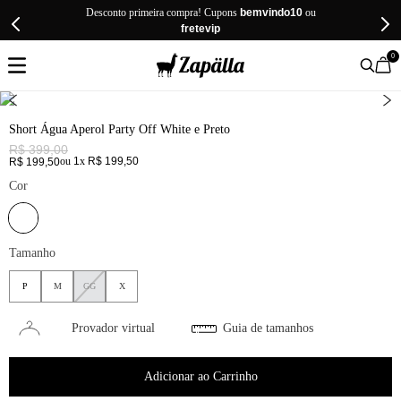
Desconto primeira compra! Cupons
bemvindo10
ou
fretevip
0
Short Água Aperol Party Off White e Preto
R$
399
,
00
ou
1
x
R$
199
,
50
R$
199
,
50
Cor
Tamanho
P
M
GG
X
Provador virtual
Guia de tamanhos
Adicionar ao Carrinho