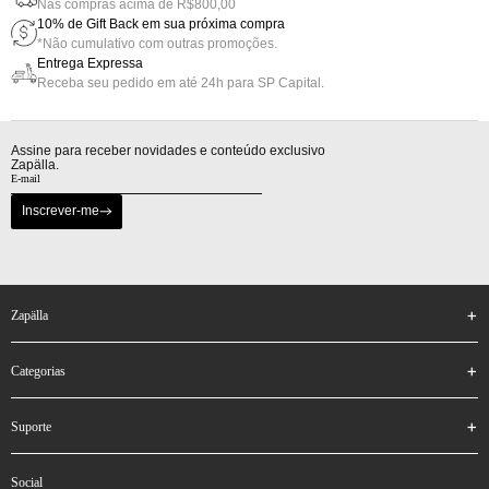
Nas compras acima de R$800,00
10% de Gift Back em sua próxima compra
*Não cumulativo com outras promoções.
Entrega Expressa
Receba seu pedido em até 24h para SP Capital.
Assine para receber novidades e conteúdo exclusivo
Zapälla.
Inscrever-me
zapälla
categorias
suporte
social