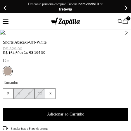
Desconto primeira compra! Cupons
bemvindo10
ou
fretevip
0
Shorts Abacaxi-Off-White
R$
329
,
00
ou
1
x
R$
164
,
50
R$
164
,
50
Cor
Tamanho
P
M
G
GG
X
Adicionar ao Carrinho
CEP