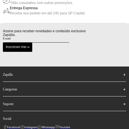
*Não cumulativo com outras promoções.
Entrega Expressa
Receba seu pedido em até 24h para SP Capital.
Assine para receber novidades e conteúdo exclusivo
Zapälla.
Inscrever-me
zapälla
categorias
suporte
social
Facebook
Instagram
Whatsapp
Youtube