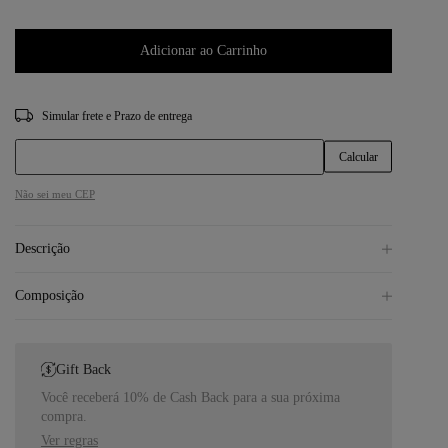
Adicionar ao Carrinho
CEP
Não sei meu CEP
Descrição
Composição
Gift Back
Você receberá 10% de Cash Back para a sua próxima
compra.
Ver regras