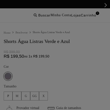
0
buscar
lojas
Shorts Água Listras Verde e Azul
Beachwear
Shorts Água Listras Verde e Azul
R$
399
,
00
R$
199
,
50
1
R$
199
,
50
ou
x
Cor
Tamanho
P
M
G
GG
X
Provador virtual
Guia de tamanhos