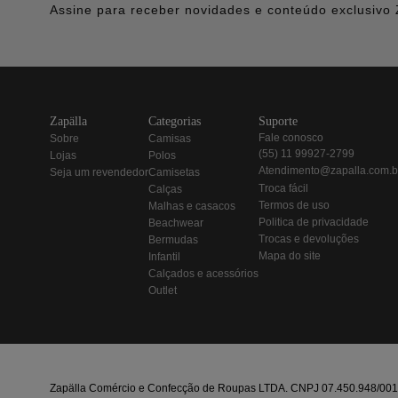
Assine para receber novidades e conteúdo exclusivo 
zapälla
categorias
suporte
fale conosco
sobre
camisas
(55) 11 99927-2799
lojas
polos
atendimento@zapalla.com.b
seja um revendedor
camisetas
troca fácil
calças
termos de uso
malhas e casacos
politica de privacidade
beachwear
trocas e devoluções
bermudas
mapa do site
infantil
calçados e acessórios
outlet
Zapälla Comércio e Confecção de Roupas LTDA. CNPJ 07.450.948/0013-