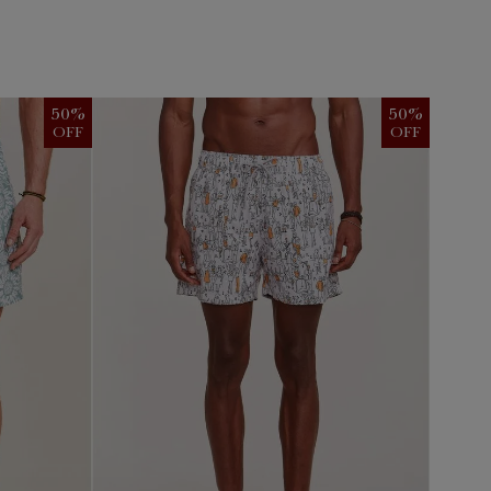
50
%
50
%
OFF
OFF