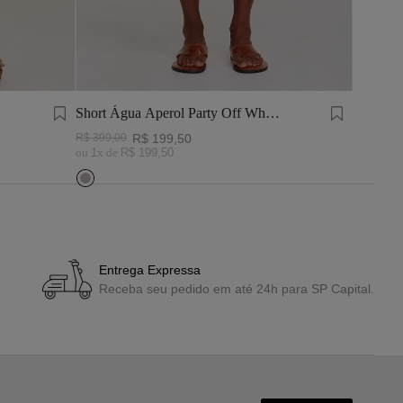
Short Água Aperol Party Off White
Short Á
e Preto
R$
399
,
00
R$
199
,
50
R$
399
,
0
ou
1
x de
R$
199
,
50
ou
1
x de
Entrega Expressa
Receba seu pedido em até 24h para SP Capital.