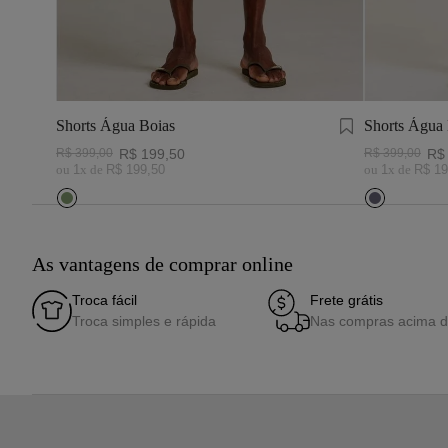
Shorts Água Boias
Shorts Água
R$
399
,
00
R$
199
,
50
R$
399
,
00
R$
ou
1
x de
R$
199
,
50
ou
1
x de
R$
19
As vantagens de comprar online
Troca fácil
Frete grátis
Troca simples e rápida
Nas compras acima 