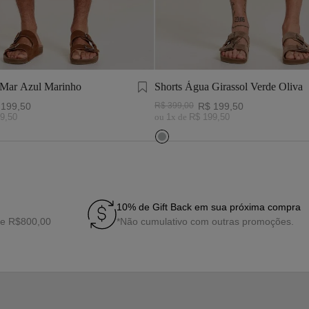
 Mar Azul Marinho
Shorts Água Girassol Verde Oliva
199
,
50
R$
399
,
00
R$
199
,
50
9
,
50
ou
1
x de
R$
199
,
50
10% de Gift Back em sua próxima compra
de R$800,00
*Não cumulativo com outras promoções.