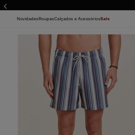
Novidades
Roupas
Calçados e Acessórios
Sale
Calçados
Essenciais
Calçados
Ca
Malhas e Casacos
Malhas e Casacos
Acessórios
Ca
Camisas
Camisas
Ver Tudo
Be
Calças
Polos
Be
Ver Tudo
Calças
Ca
Camisetas
Ma
Bermudas
Ca
Infantil
Po
Beachwear
Inf
Ver Tudo
Ve