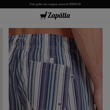
Frete grátis nas compras acima de R$800,00
misas
misetas
rmudas
achwear
lças
lhas e Casacos
lçados e Acessórios
los
antil
r Tudo