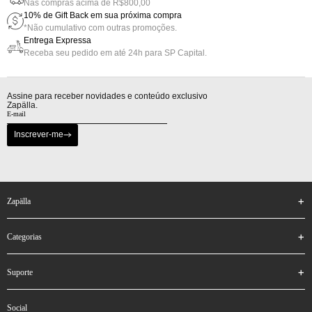
Nas compras acima de R$800,00
10% de Gift Back em sua próxima compra
*Não cumulativo com outras promoções.
Entrega Expressa
Receba seu pedido em até 24h para SP Capital.
Assine para receber novidades e conteúdo exclusivo
Zapälla.
Inscrever-me
zapälla
categorias
suporte
social