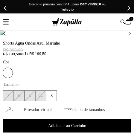
Desconto primeira compra! Cupons
bemvindo10
ou
fretevip
0
Shorts Água Ondas Azul Marinho
R$
399
,
00
ou
1
x
R$
199
,
50
R$
199
,
50
Cor
Tamanho
P
M
G
GG
X
Provador virtual
Guia de tamanhos
Adicionar ao Carrinho