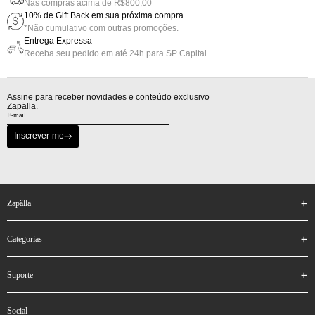
Nas compras acima de R$800,00
10% de Gift Back em sua próxima compra
*Não cumulativo com outras promoções.
Entrega Expressa
Receba seu pedido em até 24h para SP Capital.
Assine para receber novidades e conteúdo exclusivo
Zapälla.
Inscrever-me
zapälla
categorias
suporte
social