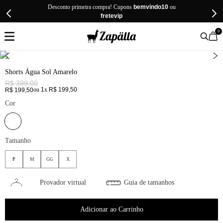
Desconto primeira compra! Cupons
bemvindo10
ou
fretevip
0
Shorts Água Sol Amarelo
R$
399
,
00
ou
1
x
R$
199
,
50
R$
199
,
50
Cor
Tamanho
P
M
GG
X
Provador virtual
Guia de tamanhos
Adicionar ao Carrinho