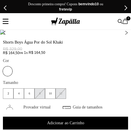
Desconto primeira compra! Cupons
bemvindo10
ou
fretevip
0
Shorts Boys Água Por do Sol Khaki
R$
329
,
00
ou
1
x
R$
164
,
50
R$
164
,
50
Cor
Tamanho
2
4
6
8
10
12
Provador virtual
Guia de tamanhos
Adicionar ao Carrinho