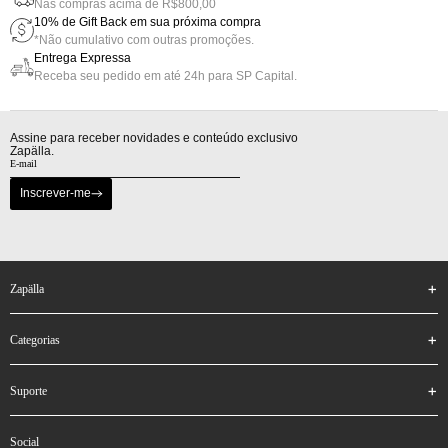
Nas compras acima de R$800,00
10% de Gift Back em sua próxima compra
*Não cumulativo com outras promoções.
Entrega Expressa
Receba seu pedido em até 24h para SP Capital.
Assine para receber novidades e conteúdo exclusivo
Zapälla.
Inscrever-me
zapälla
categorias
suporte
social