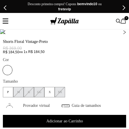
Desconto primeira compra! Cupons
bemvindo10
ou
fretevip
0
Shorts Floral Vintage-Preto
R$
369
,
00
ou
1
x
R$
184
,
50
R$
184
,
50
Cor
Tamanho
P
M
G
GG
X
XX
Provador virtual
Guia de tamanhos
Adicionar ao Carrinho