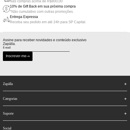
Nas compras acima de R$800,00
10% de Gift Back em sua próxima compra
*Não cumulativo com outras promoções.
Entrega Expressa
Receba seu pedido em até 24h para SP Capital.
Assine para receber novidades e conteúdo exclusivo
Zapälla.
Inscrever-me
zapälla
categorias
suporte
social