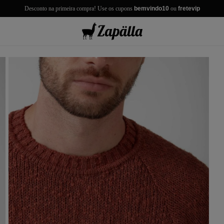
Desconto na primeira compra! Use os cupons
bemvindo10
ou
fretevip
misas
misetas
rmudas
achwear
lças
lhas e Casacos
lçados e Acessórios
los
antil
r Tudo