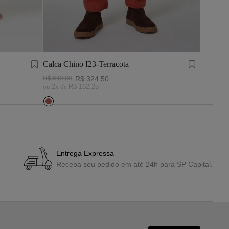
Calca Chino I23-Terracota
R$
649
,
00
R$
324
,
50
ou
2
x de
R$
162
,
25
Entrega Expressa
Receba seu pedido em até 24h para SP Capital.