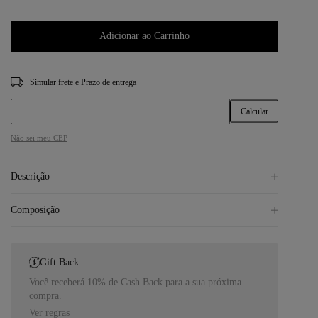
Adicionar ao Carrinho
CEP
Não sei meu CEP
Descrição
Composição
Gift Back
Você receberá 10% de Cash Back para a sua próxima
compra.
Ver regras