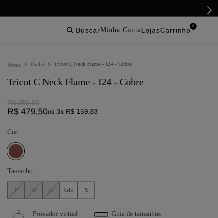
0
buscar
lojas
Tricot C Neck Flame - I24 - Cobre
Outlet
Tricot C Neck Flame - I24 - Cobre
R$
959
,
00
R$
479
,
50
3
R$
159
,
83
ou
x
Cor
Tamanho
P
M
G
GG
X
Provador virtual
Guia de tamanhos