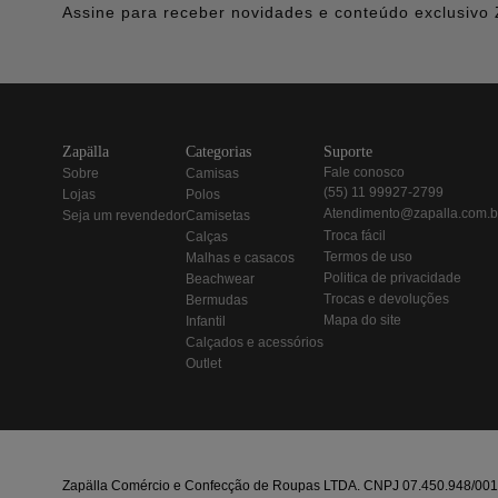
Assine para receber novidades e conteúdo exclusivo 
zapälla
categorias
suporte
fale conosco
sobre
camisas
(55) 11 99927-2799
lojas
polos
atendimento@zapalla.com.b
seja um revendedor
camisetas
troca fácil
calças
termos de uso
malhas e casacos
politica de privacidade
beachwear
trocas e devoluções
bermudas
mapa do site
infantil
calçados e acessórios
outlet
Zapälla Comércio e Confecção de Roupas LTDA. CNPJ 07.450.948/0013-