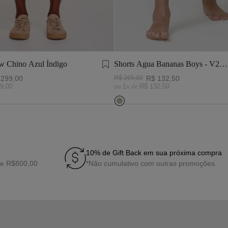
 Chino Azul Índigo
Shorts Agua Bananas Boys - V24-
Azul Turquesa
299
,
00
R$
265
,
00
R$
132
,
50
9
,
00
ou
1
x de
R$
132
,
50
10% de Gift Back em sua próxima compra
de R$800,00
*Não cumulativo com outras promoções.