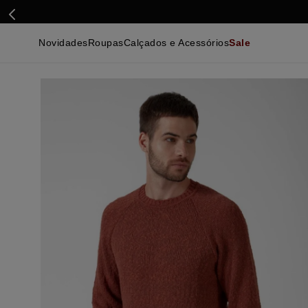
Novidades
Roupas
Calçados e Acessórios
Sale
Calçados
Essenciais
Calçados
Ca
Malhas e Casacos
Malhas e Casacos
Acessórios
Ca
Camisas
Camisas
Ver Tudo
Be
Calças
Polos
Be
Ver Tudo
Calças
Ca
Camisetas
Ma
Bermudas
Ca
Infantil
Po
Beachwear
Inf
Ver Tudo
Ve