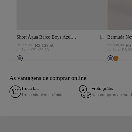
Short Água Barco Boys Azul
Bermuda New
Marinho e Branco
R$
279
,
00
R$
139
,
50
R$
598
,
00
R$
ou
1
x de
R$
139
,
50
ou
1
x de
R$
29
As vantagens de comprar online
Troca fácil
Frete grátis
Troca simples e rápida
Nas compras acima 