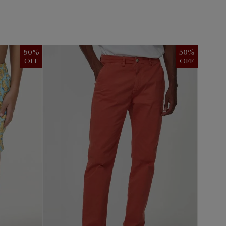
50
%
50
%
OFF
OFF