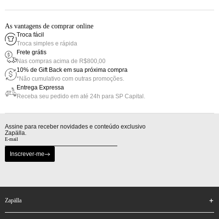
As vantagens de comprar online
Troca fácil
Troca simples e rápida
Frete grátis
Nas compras acima de R$800,00
10% de Gift Back em sua próxima compra
*Não cumulativo com outras promoções.
Entrega Expressa
Receba seu pedido em até 24h para SP Capital.
Assine para receber novidades e conteúdo exclusivo
Zapälla.
Inscrever-me
zapälla