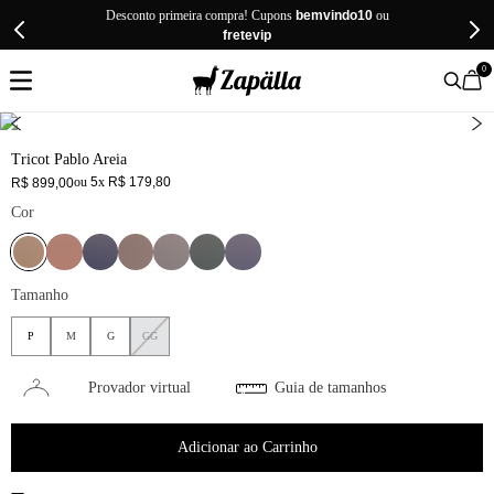
Desconto primeira compra! Cupons
bemvindo10
ou
fretevip
0
Tricot Pablo Areia
ou
5
x
R$
179
,
80
R$
899
,
00
Cor
Tamanho
P
M
G
GG
Provador virtual
Guia de tamanhos
Adicionar ao Carrinho