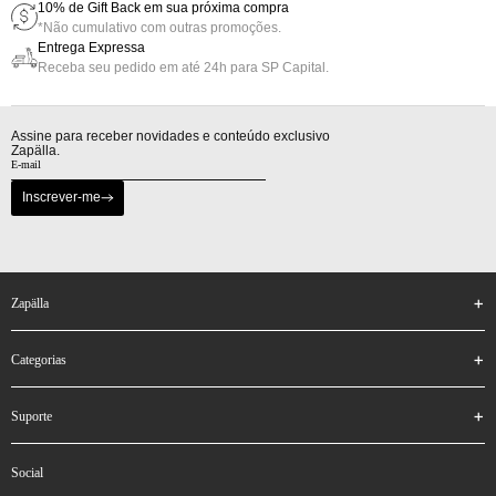
10% de Gift Back em sua próxima compra
*Não cumulativo com outras promoções.
Entrega Expressa
Receba seu pedido em até 24h para SP Capital.
Assine para receber novidades e conteúdo exclusivo
Zapälla.
Inscrever-me
zapälla
categorias
suporte
social