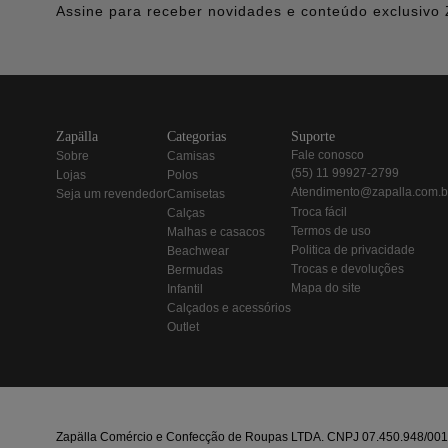
Assine para receber novidades e conteúdo exclusivo 
zapälla
categorias
suporte
fale conosco
sobre
camisas
(55) 11 99927-2799
lojas
polos
atendimento@zapalla.com.b
seja um revendedor
camisetas
troca fácil
calças
termos de uso
malhas e casacos
politica de privacidade
beachwear
trocas e devoluções
bermudas
mapa do site
infantil
calçados e acessórios
outlet
Zapälla Comércio e Confecção de Roupas LTDA. CNPJ 07.450.948/0013-