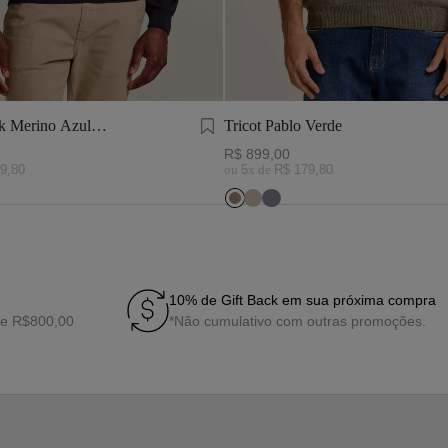
Tricot Pablo Verde
R$
899
,
00
9
,
80
ou
5
x de
R$
179
,
80
10% de Gift Back em sua próxima compra
de R$800,00
*Não cumulativo com outras promoções.