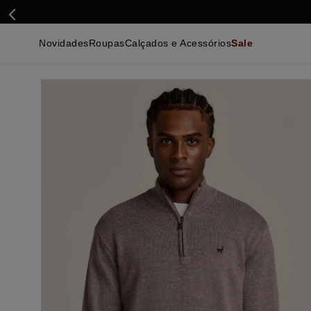
Novidades
Roupas
Calçados e Acessórios
Sale
Calçados
Essenciais
Calçados
Ca
Malhas e Casacos
Malhas e Casacos
Acessórios
Ca
Camisas
Camisas
Ver Tudo
Be
Calças
Polos
Be
Ver Tudo
Calças
Ca
Camisetas
Ma
Bermudas
Ca
Infantil
Po
Beachwear
Inf
Ver Tudo
Ve