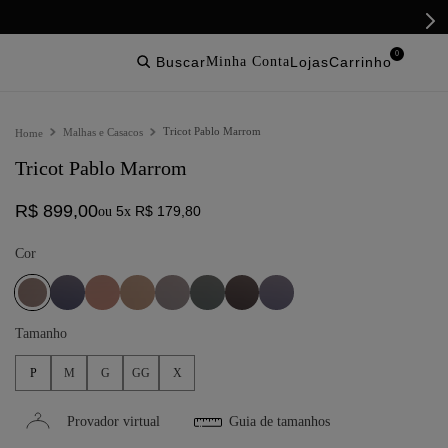
0
buscar
lojas
Tricot Pablo Marrom
Malhas e Casacos
Tricot Pablo Marrom
R$
899
,
00
5
R$
179
,
80
ou
x
Cor
Tamanho
P
M
G
GG
X
Provador virtual
Guia de tamanhos