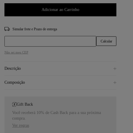
Adicionar ao Carrinho
CEP
Não sei meu CEP
Descrição
Composição
Gift Back
Você receberá 10% de Cash Back para a sua próxima
compra.
Ver regras