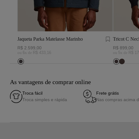
Jaqueta Parka Matelasse Marinho
Tricot C Neck Merino Azul
Marinho
R$
2
.
599
,
00
R$
899
,
00
ou
6
x de
R$
433
,
16
ou
5
x de
R$
17
As vantagens de comprar online
Troca fácil
Frete grátis
Troca simples e rápida
Nas compras acima 