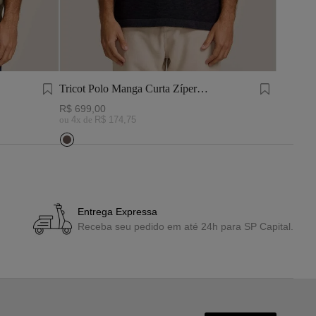
Tricot Polo Manga Curta Zíper
Tricot P
Marinho
R$
699
,
00
R$
899
,
ou
4
x de
R$
174
,
75
ou
5
x de
Entrega Expressa
Receba seu pedido em até 24h para SP Capital.