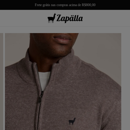
Frete grátis nas compras acima de R$800,00
misas
misetas
rmudas
achwear
lças
lhas e Casacos
lçados e Acessórios
los
antil
r Tudo