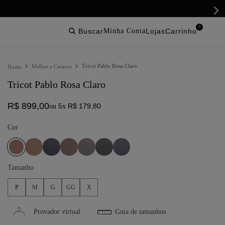
0
buscar
lojas
Tricot Pablo Rosa Claro
Malhas e Casacos
Tricot Pablo Rosa Claro
R$
899
,
00
5
R$
179
,
80
ou
x
Cor
Tamanho
P
M
G
GG
X
Provador virtual
Guia de tamanhos