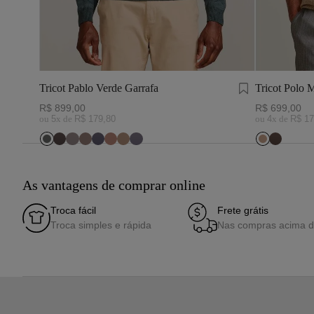
Tricot Pablo Verde Garrafa
Tricot Polo 
R$
899
,
00
R$
699
,
00
ou
5
x de
R$
179
,
80
ou
4
x de
R$
17
As vantagens de comprar online
Troca fácil
Frete grátis
Troca simples e rápida
Nas compras acima 