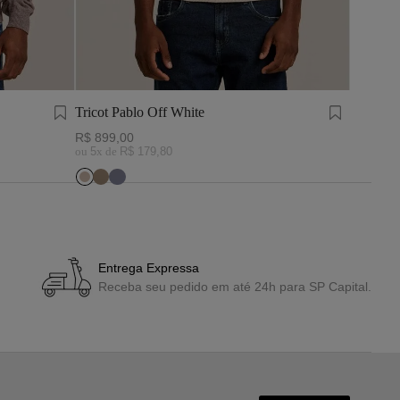
Tricot Pablo Off White
Tricot P
R$
899
,
00
R$
899
,
ou
5
x de
R$
179
,
80
ou
5
x de
Entrega Expressa
Receba seu pedido em até 24h para SP Capital.