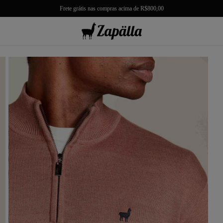
Frete grátis nas compras acima de R$800,00
misas
misetas
rmudas
achwear
lças
lhas e Casacos
lçados e Acessórios
los
antil
r Tudo