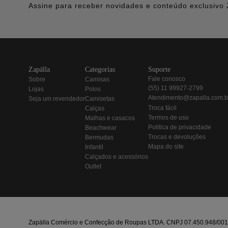
Assine para receber novidades e conteúdo exclusivo 
zapälla
categorias
suporte
fale conosco
sobre
camisas
(55) 11 99927-2799
lojas
polos
atendimento@zapalla.com.b
seja um revendedor
camisetas
troca fácil
calças
termos de uso
malhas e casacos
politica de privacidade
beachwear
trocas e devoluções
bermudas
mapa do site
infantil
calçados e acessórios
outlet
Zapälla Comércio e Confecção de Roupas LTDA. CNPJ 07.450.948/0013-