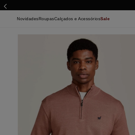
Novidades
Roupas
Calçados e Acessórios
Sale
Calçados
Essenciais
Calçados
Ca
Malhas e Casacos
Malhas e Casacos
Acessórios
Ca
Camisas
Camisas
Ver Tudo
Be
Calças
Polos
Be
Ver Tudo
Calças
Ca
Camisetas
Ma
Bermudas
Ca
Infantil
Po
Beachwear
Inf
Ver Tudo
Ve