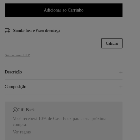
Adicionar ao Carrinho
CEP
Não sei meu CEP
Descrição
Composição
Gift Back
Você receberá 10% de Cash Back para a sua próxima
compra.
Ver regras