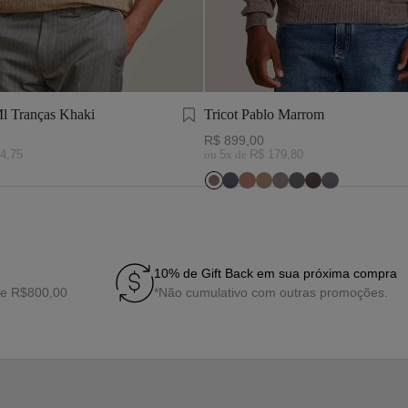
Ml Tranças Khaki
Tricot Pablo Marrom
R$
899
,
00
4
,
75
ou
5
x de
R$
179
,
80
10% de Gift Back em sua próxima compra
de R$800,00
*Não cumulativo com outras promoções.