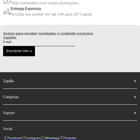
Nas compras acima de R$800,00
10% de Gift Back em sua próxima compra
*Não cumulativo com outras promoções.
Entrega Expressa
Receba seu pedido em até 24h para SP Capital.
Assine para receber novidades e conteúdo exclusivo
Zapälla.
Inscrever-me
zapälla
categorias
suporte
social