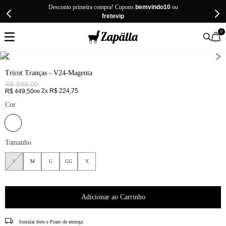
Desconto primeira compra! Cupons
bemvindo10
ou
fretevip
0
Tricot Tranças - V24-Magenta
R$
899
,
00
ou
2
x
R$
224
,
75
R$
449
,
50
Cor
Tamanho
P
M
G
GG
X
Provador virtual
Guia de tamanhos
Adicionar ao Carrinho