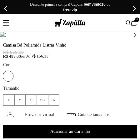
Desconto primeira compra! Cupons
bemvindo10
ou
fretevip
0
Camisa Bd Poliamida Listras Vinho
R$
569
,
00
ou
3
x
R$
166
,
33
R$
499
,
00
Cor
Tamanho
P
M
G
GG
X
Provador virtual
Guia de tamanhos
Adicionar ao Carrinho