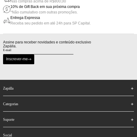
Nas compras acima de R$800,00
10% de Gift Back em sua próxima compra
*Não cumulativo com outras promoções.
Entrega Expressa
Receba seu pedido em até 24h para SP Capital.
Assine para receber novidades e conteúdo exclusivo
Zapälla.
Inscrever-me
zapälla
categorias
suporte
social