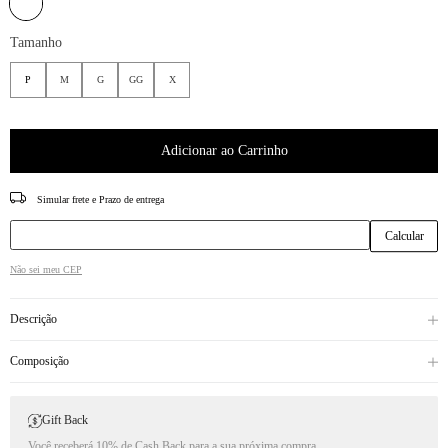
Tamanho
P
M
G
GG
X
Adicionar ao Carrinho
CEP
Não sei meu CEP
Descrição
Composição
Gift Back
Você receberá 10% de Cash Back para a sua próxima compra.