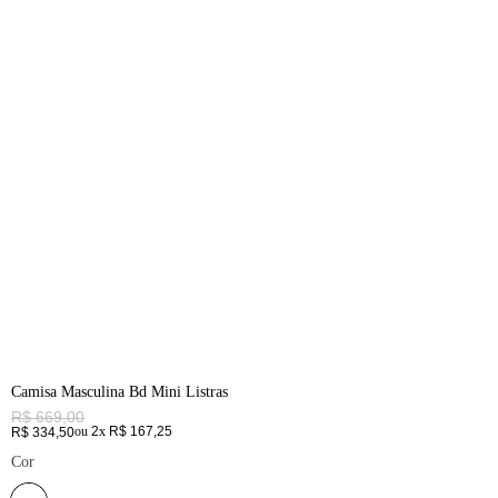
Camisa Masculina Bd Mini Listras
R$
669
,
00
ou
2
x
R$
167
,
25
R$
334
,
50
Cor