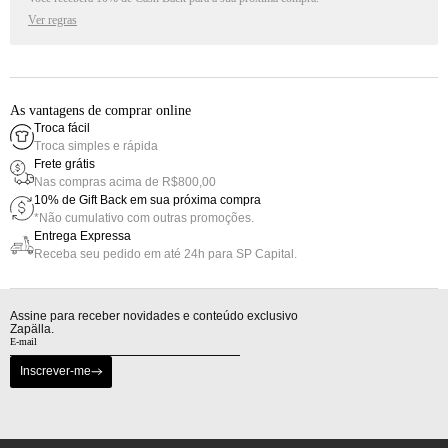
Ver regras
As vantagens de comprar online
Troca fácil
Troca simples e rápida
Frete grátis
Nas compras acima de R$800,00
10% de Gift Back em sua próxima compra
*Não cumulativo com outras promoções.
Entrega Expressa
Receba seu pedido em até 24h para SP Capital.
Assine para receber novidades e conteúdo exclusivo
Zapälla.
Inscrever-me