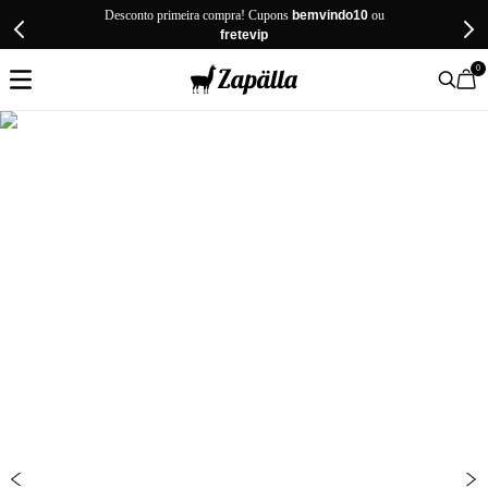
Desconto primeira compra! Cupons
bemvindo10
ou
fretevip
0