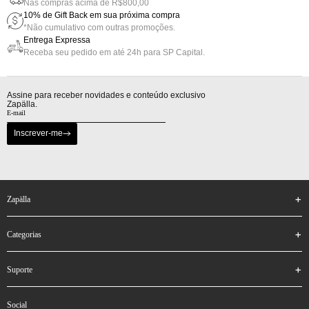
Nas compras acima de R$800,00
10% de Gift Back em sua próxima compra
*Não cumulativo com outras promoções.
Entrega Expressa
Receba seu pedido em até 24h para SP Capital.
Assine para receber novidades e conteúdo exclusivo
Zapälla.
Inscrever-me
zapälla
categorias
suporte
social