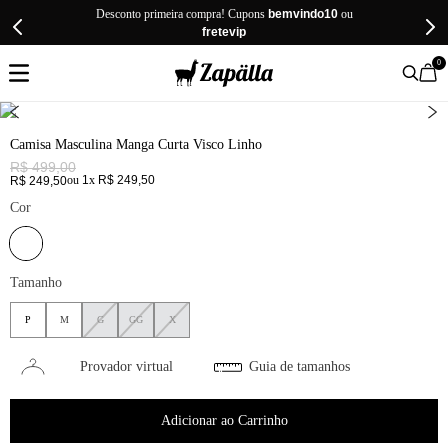
Desconto primeira compra! Cupons
bemvindo10
ou
fretevip
0
Camisa Masculina Manga Curta Visco Linho
R$
499
,
00
ou
1
x
R$
249
,
50
R$
249
,
50
Cor
Tamanho
P
M
G
GG
X
Provador virtual
Guia de tamanhos
Adicionar ao Carrinho