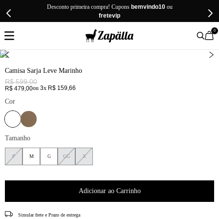
Desconto primeira compra! Cupons
bemvindo10
ou
fretevip
0
Camisa Sarja Leve Marinho
R$
599
,
00
ou
3
x
R$
159
,
66
R$
479
,
00
Cor
Tamanho
P
M
G
GG
X
Adicionar ao Carrinho
CEP