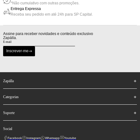
*Não cumulativo com outras promoções.
Entrega Expressa
Receba seu pedido em até 24h para SP Capital.
Assine para receber novidades e conteúdo exclusivo
Zapälla.
Inscrever-me
zapälla
categorias
suporte
social
Facebook
Instagram
Whatsapp
Youtube