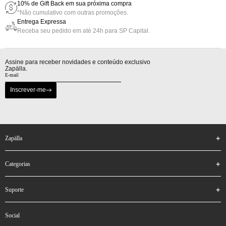
10% de Gift Back em sua próxima compra
*Não cumulativo com outras promoções.
Entrega Expressa
Receba seu pedido em até 24h para SP Capital.
Assine para receber novidades e conteúdo exclusivo
Zapälla.
Inscrever-me
zapälla
categorias
suporte
social