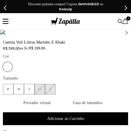
Desconto primeira compra! Cupons
bemvindo10
ou
fretevip
0
Camisa Voil Listras Marinho E Khaki
ou
3
x
R$
199
,
66
R$
599
,
00
Cor
Tamanho
P
M
G
GG
X
Provador virtual
Guia de tamanhos
Adicionar ao Carrinho