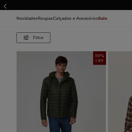
Novidades
Roupas
Calçados e Acessórios
Sale
Calçados
Essenciais
Calçados
Ca
Malhas e Casacos
Malhas e Casacos
Acessórios
Ca
Camisas
Camisas
Ver Tudo
Be
Calças
Polos
Be
Ver Tudo
Calças
Ca
Camisetas
Ma
50
%
Bermudas
Ca
OFF
Infantil
Po
Beachwear
Inf
Ver Tudo
Ve