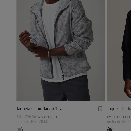
Jaqueta Camuflada-Cinza
Jaqueta Par
R$
1
.
799
,
00
R$
899
,
50
R$
1
.
699
,
00
ou
5
x de
R$
179
,
90
ou
6
x de
R$
2