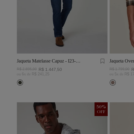
Jaqueta Matelasse Capuz - I23-
Jaqueta Over
Verde Oliva
R$
2
.
895
,
00
R$
1
.
447
,
50
R$
1
.
799
,
00
R
ou
6
x de
R$
241
,
25
ou
5
x de
R$
1
50
%
OFF