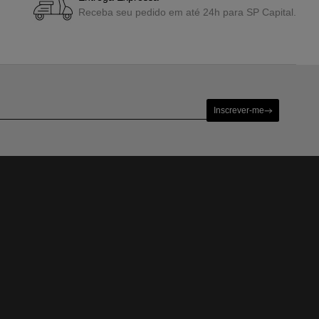
Receba seu pedido em até 24h para SP Capital.
uenta e sua rotina.
tivo, que tal apostar em uma bermuda chino, camiseta e tênis?
as estampadas ou acessórios que transmitam personalidade ao visual.
e funcionais! Que tal presentear com uma
malha ou casaco
? São peças
onstra carinho e atenção!
Inscrever-me
m bom gosto e versatilidade, para que você acerte em cheio no
urpreender.
especial!