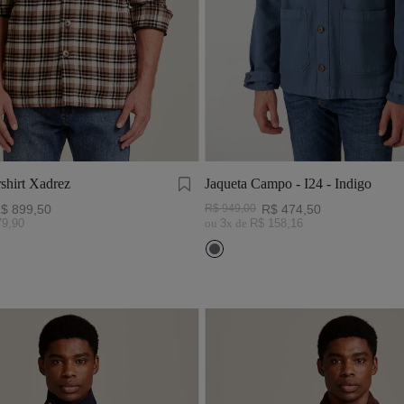
shirt Xadrez
Jaqueta Campo - I24 - Indigo
$
899
,
50
R$
949
,
00
R$
474
,
50
79
,
90
ou
3
x de
R$
158
,
16