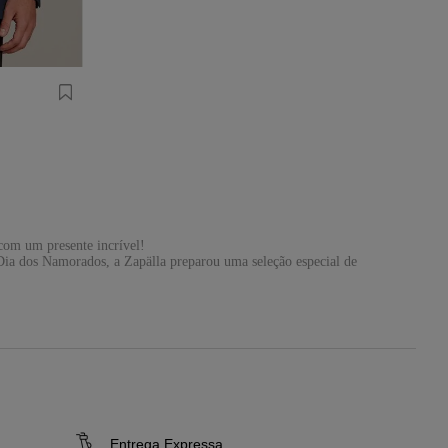
com um presente incrível!
Dia dos Namorados, a Zapälla preparou uma seleção especial de
m oferecemos opções de
bermudas
e
calças
em diferentes modelos. E
 Zapälla são uma ótima escolha.
 diversas opções de mocassim, bota, sandália masculina e tênis slip
 diversas opções de underwear masculina!
Entrega Expressa