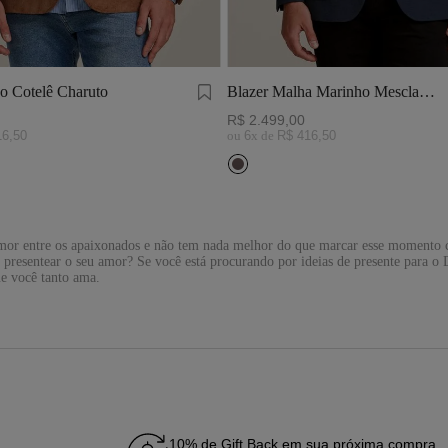
o Cotelê Charuto
Blazer Malha Marinho Mescla
Escuro
R$
2
.
499
,
00
16
,
50
ou
6
x de
R$
416
,
50
amor entre os apaixonados e não tem nada melhor do que marcar esse momento 
resentear o seu amor? Se você está procurando por ideias de presente para o 
ue você tanto ama.
 Namorados, com peças que reúnem qualidade, estilo e muito conforto!
 Namorados
as
e
camisas polo
, perfeitas para compor visuais estilosos. Além disso, també
gens para agradar todos os estilos!
e seja versátil, elegante e com excelente acabamento, as roupas masculinas da
dos Namorados
e combinam estilo e conforto para qualquer ocasião? Na Zapälla, você encontra
mplementar qualquer look, como cintos e bonés. Na Zapälla, também oferecemos
10% de Gift Back em sua próxima compra