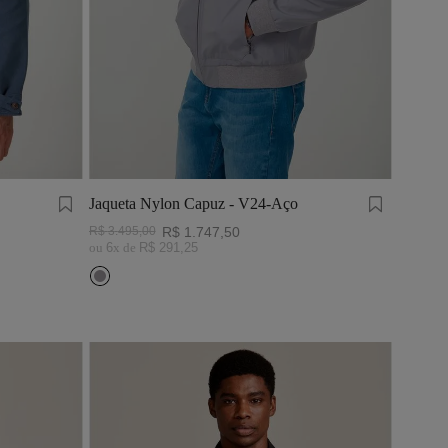
Jaqueta Nylon Capuz - V24-Aço
R$
3
.
495
,
00
R$
1
.
747
,
50
ou
6
x de
R$
291
,
25