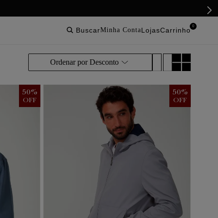
0
buscar
lojas
Ordenar por
Desconto
50
%
50
%
OFF
OFF