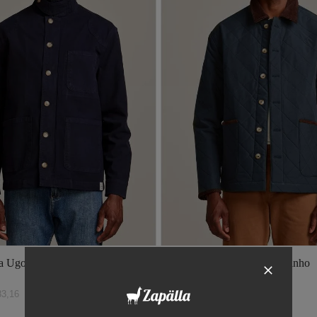
ka Ugo Marinho
Jaqueta Parka Matelasse Marinho
R$
2
.
599
,
00
83
,
16
ou
6
x de
R$
433
,
16