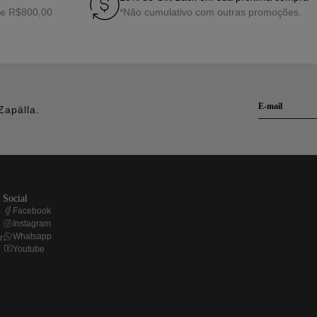
s Namorados que sejam úteis para o dia a dia e especiais ao mesmo tempo.
de R$800,00
*Não cumulativo com outras promoções.
ilo do seu amor! Considere as peças que ele já costuma usar, os lugares que freq
ial ou um mocassim são ótimas opções. Caso ele goste de peças no estilo espor
as masculinas vão muito bem. E se você quer sair do básico, invista em camiset
torna essa época ainda mais perfeita para escolher roupas masculinas estilosas 
presentear o seu amor com algo funcional, que combine com o estilo dele e dem
ados na Zapälla
Zapälla.
dos para homens que valorizam estilo, conforto e qualidade. São peças que une
e presentes para uma produção completa, aqui temos o que você precisa para s
pälla! Compre online com praticidade e garanta já seu presente para esse dia 
social
Facebook
Instagram
Whatsapp
r
Youtube