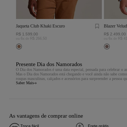
Jaqueta Club Khaki Escuro
Blazer Velud
R$
1
.
599
,
00
R$
2
.
499
,
00
ou
6
x de
R$
266
,
50
ou
6
x de
R$
4
Presente Dia dos Namorados
O Dia dos Namorados é uma data especial, pensada para celebrar o 
Mas o Dia dos Namorados está chegando e você ainda não sabe como p
roupas masculinas, calçados e acessórios para surpreender a pessoa q
Saber Mais
Aqui, você encontra as melhores opções de presentes para o Dia dos
Roupas masculinas para presentear no Dia dos
Na Zapälla, você encontra uma seleção completa de
camisetas
,
camis
tudo isso, disponível em diversos tamanhos, cores, estampas e modela
Se você busca um presente para o
Dia dos Namorados para homem
qu
Calçados e acessórios para presentear no Dia 
E que tal presentear seu amor com
calçados
e
acessórios
masculinos qu
As vantagens de comprar online
on!
Além disso, oferecemos acessórios estilosos que são ideais para co
Troca fácil
Frete grátis