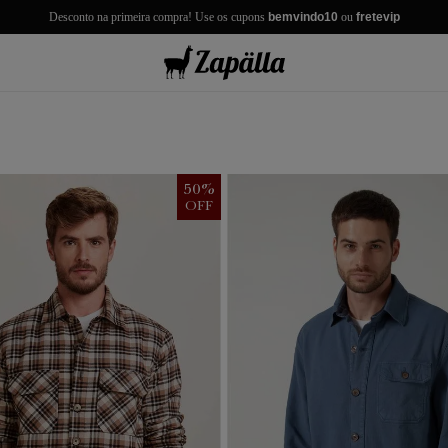
Desconto na primeira compra! Use os cupons
bemvindo10
ou
fretevip
misas
misetas
rmudas
achwear
lças
lhas e Casacos
50
%
lçados e Acessórios
OFF
los
antil
r Tudo