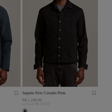
Jaqueta New Cerrado Preta
R$
1
.
299
,
00
ou
6
x de
R$
216
,
50